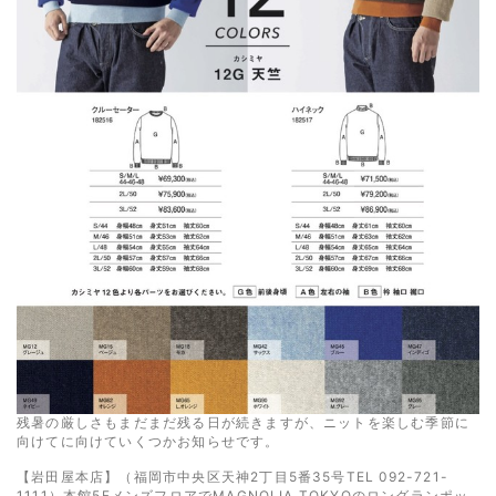
残暑の厳しさもまだまだ残る日が続きますが、ニットを楽しむ季節に
向けてに向けていくつかお知らせです。
【岩田屋本店】（福岡市中央区天神2丁目5番35号TEL 092-721-
1111）本館5FメンズフロアでMAGNOLIA TOKYOのロングランポッ